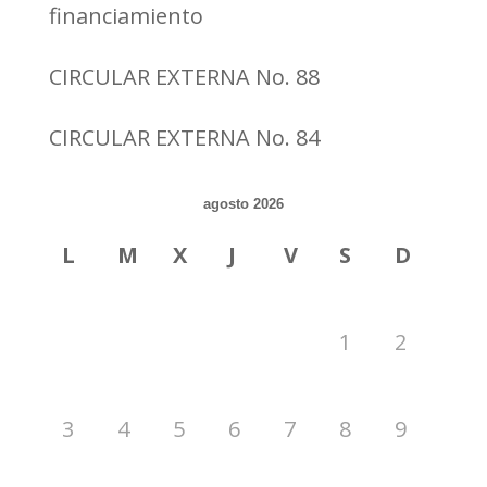
financiamiento
CIRCULAR EXTERNA No. 88
CIRCULAR EXTERNA No. 84
agosto 2026
L
M
X
J
V
S
D
1
2
3
4
5
6
7
8
9