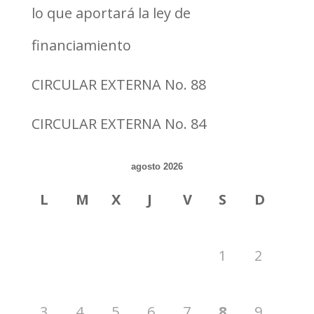
lo que aportará la ley de
financiamiento
CIRCULAR EXTERNA No. 88
CIRCULAR EXTERNA No. 84
agosto 2026
L
M
X
J
V
S
D
1
2
3
4
5
6
7
8
9